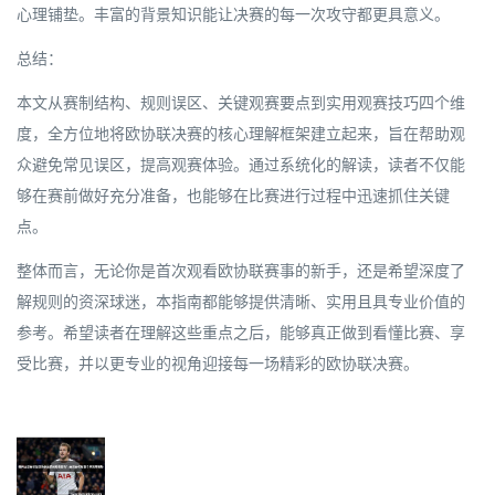
心理铺垫。丰富的背景知识能让决赛的每一次攻守都更具意义。
总结：
本文从赛制结构、规则误区、关键观赛要点到实用观赛技巧四个维
度，全方位地将欧协联决赛的核心理解框架建立起来，旨在帮助观
众避免常见误区，提高观赛体验。通过系统化的解读，读者不仅能
够在赛前做好充分准备，也能够在比赛进行过程中迅速抓住关键
点。
整体而言，无论你是首次观看欧协联赛事的新手，还是希望深度了
解规则的资深球迷，本指南都能够提供清晰、实用且具专业价值的
参考。希望读者在理解这些重点之后，能够真正做到看懂比赛、享
受比赛，并以更专业的视角迎接每一场精彩的欧协联决赛。