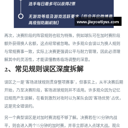
再次，决赛阶段的阵容规则也较为特殊，例如球队可在加时赛阶段
额外获得换人名额，这点经常被忽略。许多观众会误以为换人规则
与常规赛事一致，实际上决赛更强调公平与耐力管理，因此必须理
解其中的灵活性，才能读懂教练临场调整的深意。
2、常见规则误区深度拆解
误区之一是“客场进球规则贯穿整项赛事”，但事实上，从半决赛后期
开始，乃至决赛阶段，客场进球规则并不适用。许多观众因为记忆
旧规而产生误解，在看到激烈对攻时以为某队会因“客场优势”占优，
这是完全错误的。
另一个典型误区是对加时赛流程不够了解。决赛若在90分钟内战
平，则会进入两个15分钟的加时赛，并非立即进入点球大战。观众