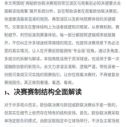
本文将围绕“揭秘欧协联决赛规则常见误区与观看前必知关键要点全
面解读指南集”展开系统分析，旨在帮助读者在观看欧协联决赛前，
快速厘清最易混淆的规则、典型误区以及影响观赛体验的关键细
节。文章首先在整体结构上为读者搭建知识框架，从参赛机制、赛
制细节、判罚标准到赛事体验，每一部分都按照逻辑顺序层层展
开，不仅纠正许多球迷经常搞错的观念，也提供决赛场景下务必注
意的真实情况，让人在开赛前即能拥有“专业级”视角。通过多角度、
多层次的拆解与解读，本指南既适用于资深球迷，也适用于第一次
接触欧协联的新观众。全文力求语言清晰、逻辑严谨，带给读者一
份既可查阅又可实践的观赛指引，让你在观看决赛时，不再被复杂
赛规困住，真正做到看懂、看透、看爽。
1、决赛赛制结构全面解读
对于许多观众而言，欧协联决赛与欧冠或欧联决赛似乎是一致的，
但其实在细节上依然存在特有的结构安排。首先，欧协联决赛采取
单场定胜负的模式，由欧足联指定中立球场举行，不涉及主客场规