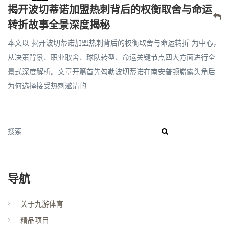
揭开波切蒂诺加盟热刺背后的权衡取舍与命运
转折故事全景深度揭秘
本文以“揭开波切蒂诺加盟热刺背后的权衡取舍与命运转折”为中心，
从决策背景、职业取舍、球队转型、命运关键节点四大方面进行全
景式深度解析。文章开篇首先勾勒波切蒂诺在南安普顿崭露头角后
为何选择接受热刺邀请的...
搜索
导航
关于九游体育
精品项目